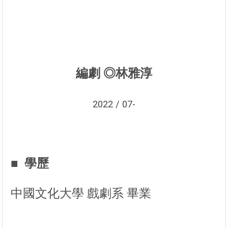
編劇 ◎林雅淳
2022 / 07-
■ 學歷
中國文化大學 戲劇系 畢業