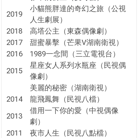
小貓熊胖達的奇幻之旅（公視
2019
人生劇展）
2018
高塔公主（東森偶像劇）
2017
甜蜜暴擊（芒果V湖南衛視）
2016
1989一念間（三立電視台）
星座女人系列水瓶座（民視偶
2015
像劇）
美麗的秘密（湖南衛視）
2014
龍飛鳳舞（民視八檔）
借用一下你的愛（中視偶像
2013
劇）
2011
夜市人生（民視八點檔）