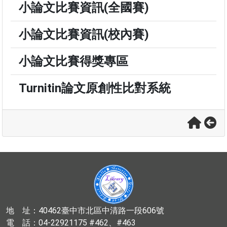
小論文比賽資訊(全國賽)
小論文比賽資訊(校內賽)
小論文比賽得獎專區
Turnitin論文原創性比對系統
地 址：40462臺中市北區中清路一段606號
電 話：04-22921175 #462、#463