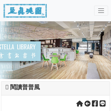
閱讀普普風