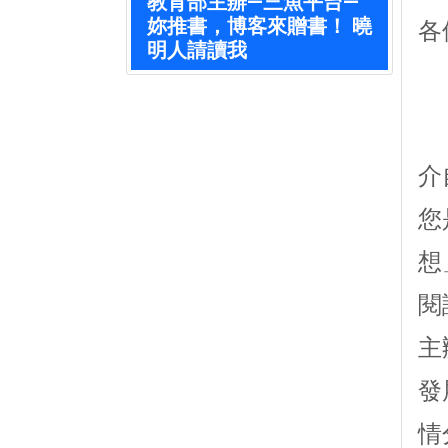
教育部主辦—三魚平台—
妳推書，博客來贈書！ 曉
各
明人請讀我
介
您
想
閱
主
發
情