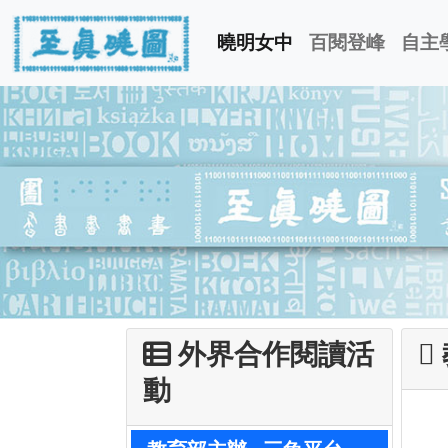
曉明女中
百閱登峰
自主
外界合作閱讀活
動