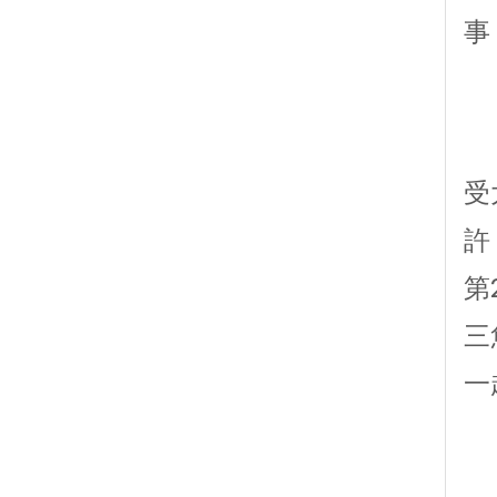
事
三
受
許
第
三
一