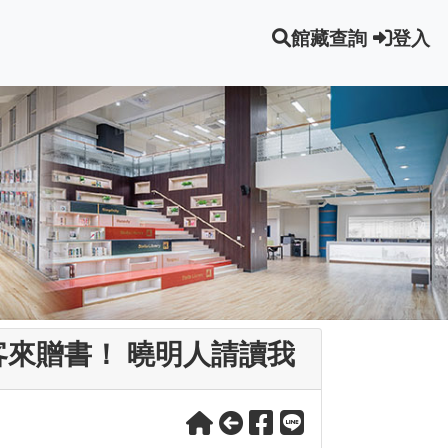
館藏查詢
登入
來贈書！ 曉明人請讀我