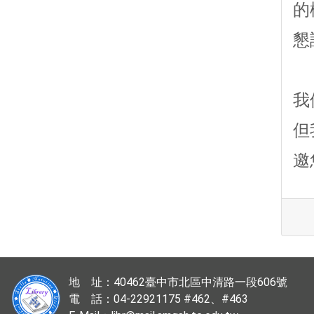
的
懇
我
但
邀
地 址：40462臺中市北區中清路一段606號
電 話：04-22921175 #462、#463