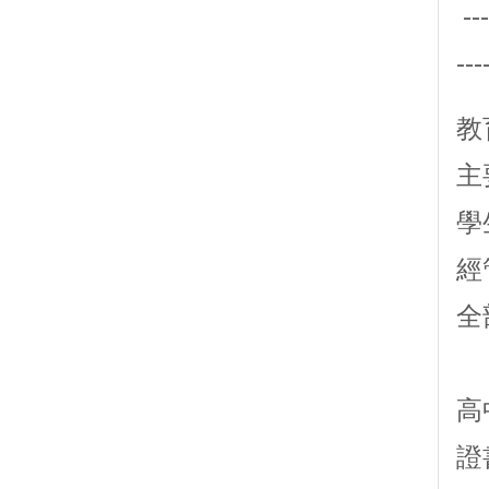
---
---
教
主
學
經
全
高
證