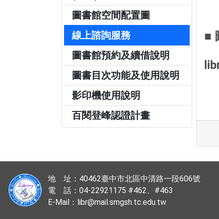
圖書館空間配置圖
線上諮詢服務
■
圖書館預約及續借說明
li
圖書目次功能及使用說明
影印機使用說明
百閱登峰認證計畫
地 址：40462臺中市北區中清路一段606號
電 話：04-22921175 #462、#463
E-Mail：libr@mail.smgsh.tc.edu.tw