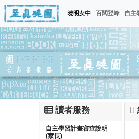
曉明女中
百閱登峰
自主
讀者服務
自主學習計畫審查說明
(家長)