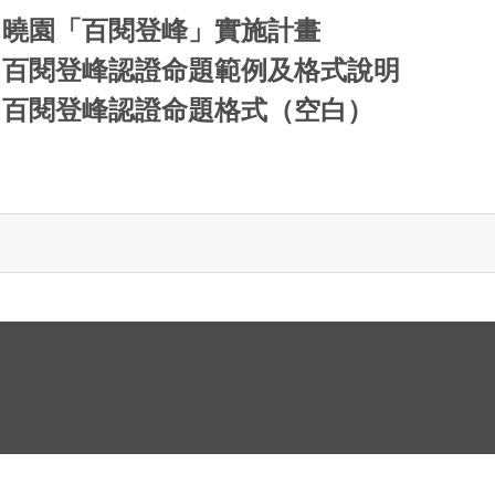
曉園「百閱登峰」實施計畫
百閱登峰認證命題範例及格式說明
百閱登峰認證命題格式（空白）