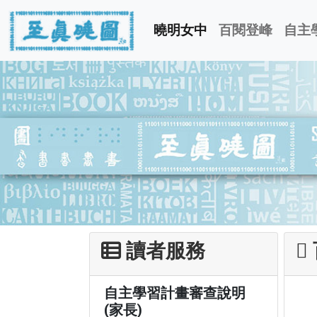
曉明女中
百閱登峰
自主
讀者服務
自主學習計畫審查說明
(家長)