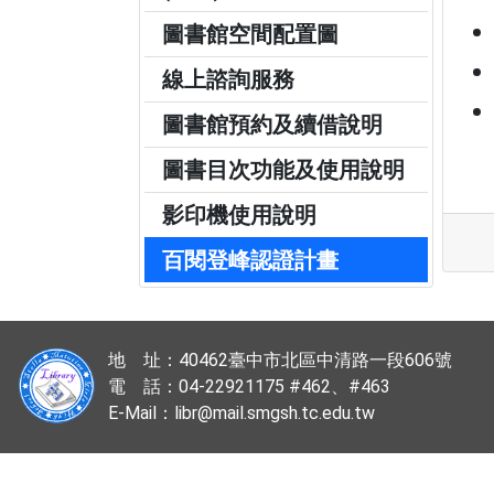
圖書館空間配置圖
線上諮詢服務
圖書館預約及續借說明
圖書目次功能及使用說明
影印機使用說明
百閱登峰認證計畫
地 址：40462臺中市北區中清路一段606號
電 話：04-22921175 #462、#463
E-Mail：libr@mail.smgsh.tc.edu.tw