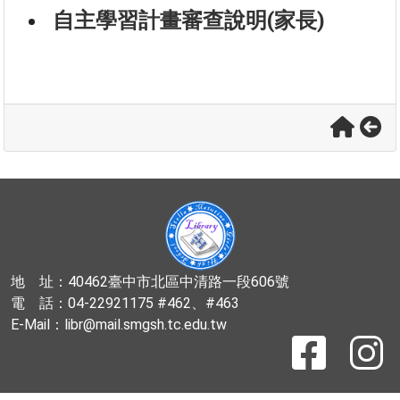
自主學習計畫審查說明(家長)
地 址：40462臺中市北區中清路一段606號
電 話：04-22921175 #462、#463
E-Mail：libr@mail.smgsh.tc.edu.tw