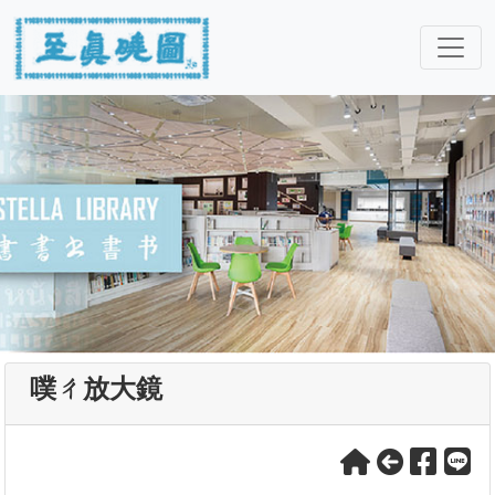
噗ㄔ放大鏡