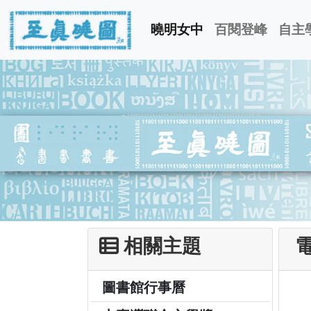
曉明女中
百閱登峰
自主
相關主題
電
圖書館行事曆