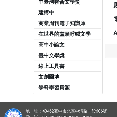
中臺灣聯合文學獎
建構中
商業周刊電子知識庫
在世界的盡頭呼喊文學
高中小論文
臺中文學獎
線上工具書
文創園地
學科學習資源
地 址：40462臺中市北區中清路一段606號