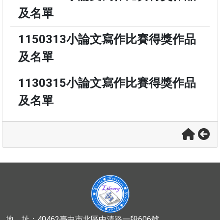
及名單
1150313小論文寫作比賽得獎作品
及名單
1130315小論文寫作比賽得獎作品
及名單
地 址：40462臺中市北區中清路一段606號