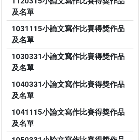
1120315小論文寫作比賽得獎作品
及名單
1031115小論文寫作比賽得獎作品
及名單
1030331小論文寫作比賽得獎作品
及名單
1040331小論文寫作比賽得獎作品
及名單
1041115小論文寫作比賽得獎作品
及名單