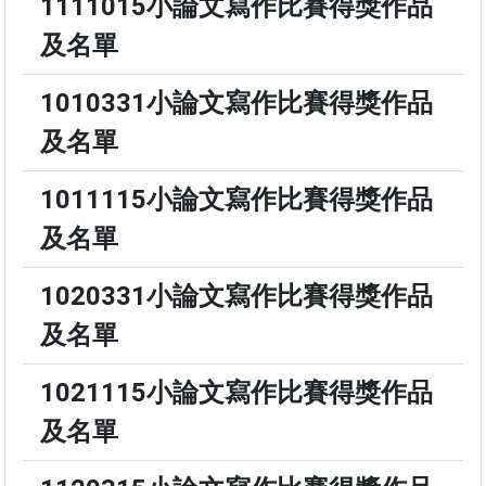
1111015小論文寫作比賽得獎作品
及名單
1010331小論文寫作比賽得獎作品
及名單
1011115小論文寫作比賽得獎作品
及名單
1020331小論文寫作比賽得獎作品
及名單
1021115小論文寫作比賽得獎作品
及名單