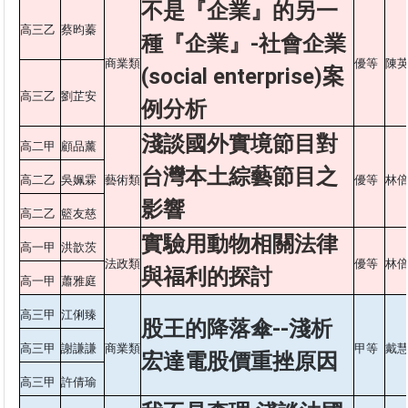
不是『企業』的另一
高三乙
蔡昀蓁
種『企業』-社會企業
商業類
優等
陳
(social enterprise)案
高三乙
劉芷安
例分析
淺談國外實境節目對
高二甲
顧品薰
台灣本土綜藝節目之
高二乙
吳姵霖
藝術類
優等
林
影響
高二乙
籃友慈
實驗用動物相關法律
高一甲
洪歆茨
法政類
優等
林
與福利的探討
高一甲
蕭雅庭
高三甲
江俐臻
股王的降落傘--淺析
高三甲
謝謙謙
商業類
甲等
戴
宏達電股價重挫原因
高三甲
許倩瑜