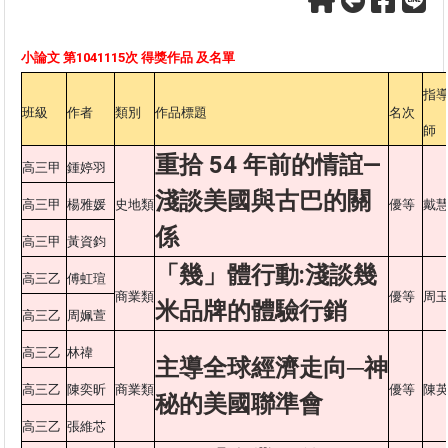
小論文 第1041115次 得獎作品 及名單
指
班級
作者
類別
作品標題
名次
師
重拾 54 年前的情誼—
高三甲
鍾婷羽
淺談美國與古巴的關
高三甲
楊雅媛
史地類
優等
戴
係
高三甲
黃資鈞
「幾」體行動:淺談幾
高三乙
傅虹瑄
商業類
優等
周
米品牌的體驗行銷
高三乙
周姵萱
高三乙
林禕
主導全球經濟走向─神
高三乙
陳奕昕
商業類
優等
陳
秘的美國聯準會
高三乙
張維芯