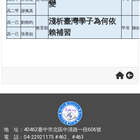
變
高二甲
謝佩真
淺析臺灣學子為何依
高一己
劉曉昀
教育類
甲等
陳
賴補習
高一己
張善如
地 址：40462臺中市北區中清路一段606號
電 話：04-22921175 #462、#463