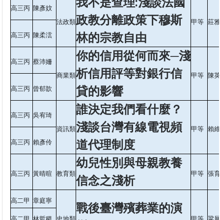
我不是查理:淺談法國
高三丙
陳彥妏
政教分離政策下穆斯
法政類
甲等
莊
林的宗教自由
高三丙
陳柔澐
你的信用從何而來─淺
高三丙
蔡沛姍
析信用評等對銀行信
商業類
甲等
陳
貸的影響
高三丙
曾郁歆
誰決定我們看什麼？
高三丙
吳宥琦
淺談台灣有線電視頻
資訊類
甲等
賴
道代理制度
高三丙
賴彥伶
幼兒性別與母親教養
高三丙
黃晴暄
教育類
甲等
張
信念之淺析
高二甲
章庭寧
戰後臺灣殯葬業的演
高二甲
林哲稷
史地類
甲等
粱