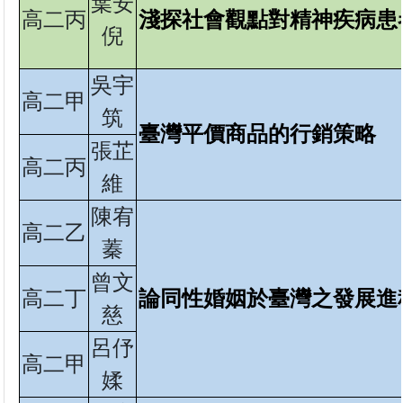
葉安
高二丙
淺探社會觀點對精神疾病患
倪
吳宇
高二甲
筑
臺灣平價商品的行銷策略
張芷
高二丙
維
陳宥
高二乙
蓁
曾文
高二丁
論同性婚姻於臺灣之發展進
慈
呂伃
高二甲
媃