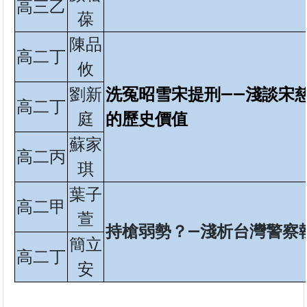
高三乙
葆
陳品
高二丁
攸
劉新
洗冤昭雪宋提刑——淺談宋
高二丁
庭
的歷史價值
蘇家
高二丙
琪
葉子
高二甲
萱
持槍弱勢？—淺析台灣警察
簡立
高二丁
安