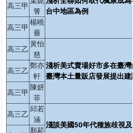
葉妮
淺析全聯如何取代楓康成為
高三甲
箐
台中地區為例
楊曉
高三甲
薔
黃怡
高三乙
慈
鄭亦
淺析美式賣場好市多在臺灣
高三乙
軒
臺灣本土量販店發展提出建
陳妍
高三甲
菲
邱若
高三乙
涵
淺談美國50
年代種族歧視及
顏菘