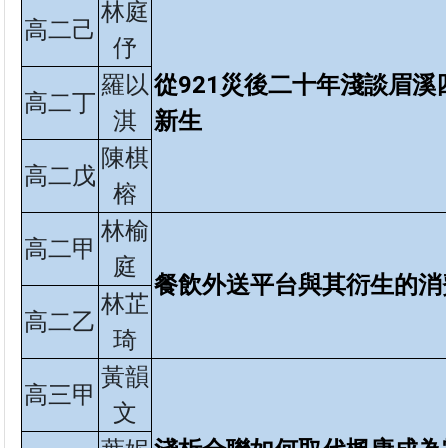
林庭
高二己
伃
羅以
從921
災後二十年淺談眉溪
高二丁
淇
新生
陳棋
高二戊
榕
林榆
高二甲
庭
餐飲外送平台與其衍生的消
林芷
高二乙
琦
黃韻
高三甲
文