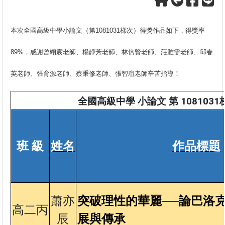
本次全國高級中學小論文（第
1081031
梯次）得獎作品如下，得獎率
89%
，感謝曾翊宸老師、楊靜芳老師、林倍賢老師、莊雅雯老師、邱春
英老師、張育源老師、蔡秉修老師、張智瑄老師辛苦指導！
全國高級中學 小論文 第 108103
班 級
姓
名
作品標題
蕭亦
突破理性的華麗──論巴洛
高二丙
辰
展與傳承