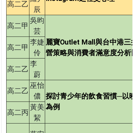
高二乙
辰
吳昀
高二甲
芸
李婕
麗寶Outlet Mall
與台中港三井Ou
高二甲
伶
營策略與消費者滿意度分析
李
高二乙
蔚
巫怡
高二乙
儂
探討青少年的飲食習慣─以
為例
黃美
高二丙
絜