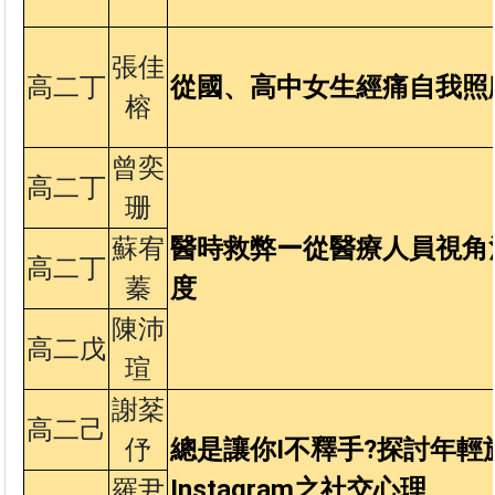
張佳
高二丁
從國、高中女生經痛自我照
榕
曾奕
高二丁
珊
蘇宥
醫時救弊
ー從醫療人員視角
高二丁
蓁
度
陳沛
高二戊
瑄
謝棻
高二己
伃
總是讓你I
不釋手?
探討年輕
Instagram
之社交心理
羅尹