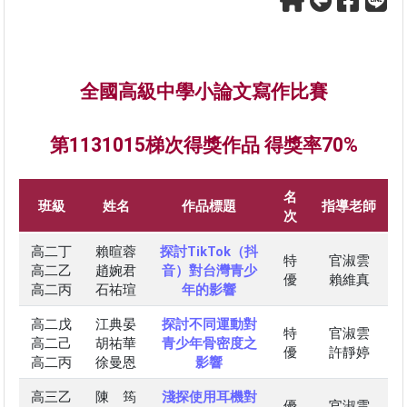
全國高級中學小論文寫作比賽
第1131015梯次得獎作品 得獎率70%
名
班級
姓名
作品標題
指導老師
次
高二丁
賴暄蓉
探討TikTok（抖
特
官淑雲
高二乙
趙婉君
音）對台灣青少
優
賴維真
高二丙
石祐瑄
年的影響
高二戊
江典晏
探討不同運動對
特
官淑雲
高二己
胡祐華
青少年骨密度之
優
許靜婷
高二丙
徐曼恩
影響
高三乙
陳 筠
淺探使用耳機對
優
官淑雲