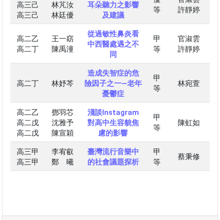
高三己
林芃汝
耳朵聽力之影響
等
許靜婷
高三己
林廷優
及建議
從過敏性鼻炎看
高二乙
王一窈
甲
官淑雲
中西醫處遇之不
高二丁
陳禹潼
等
許靜婷
同
造成失智症的危
甲
高二丁
林妤芩
險因子之一—老年
林宛萱
等
憂鬱症
高二乙
鄧羽芯
淺談Instagram
甲
高二戊
沈雅予
對高中生容貌焦
陳虹如
等
高二戊
陳宣穎
慮的影響
高三甲
李宥叡
臺灣流行音樂中
甲
蔡秉修
高三甲
鄭 曦
的社會議題探析
等