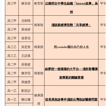
高三甲
陳宜煊
教育類
以曉明女中學生組織「Goose故事」為
甲
例
高三甲
尤郁晴
商業類
淺談新經濟型態「共享經濟」
甲
高三甲
黃靖婷
高三甲
張育瑄
高三乙
吳思萱
商業類
用youtube闖出自己的人生
甲
高三乙
王語晨
高二甲
高譽庭
給夢想一個滿滿的大平台──淺析影響募
高二甲
陳羿瑄
商業類
甲
資專案的關鍵要素
高二甲
黃婕恩
高一乙
劉宜訢
健康護
高一乙
陳以珊
從長庚急診事件淺談台灣急診醫療問題
甲
理