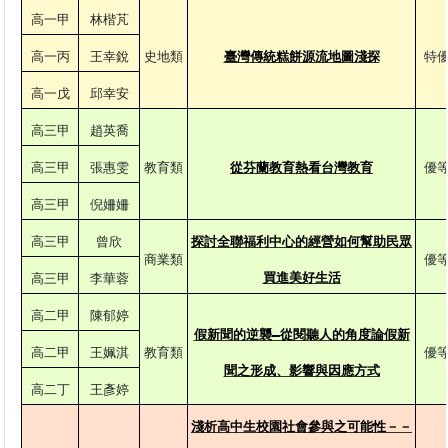
高一甲
林楷芃
高一丙
王幸銳
史地類
臺灣傳統糕餅源流地圖淺探
特
高一戊
邱幸安
高三甲
趙英喬
高三甲
張惠雯
教育類
從芬蘭教育熱看台灣教育
優
高三甲
倪姍姍
高三甲
曾欣
探討全聯福利中心的經營如何幫助民眾
商業類
優
買進美好生活
高三甲
李華蓉
高二甲
陳郁婷
假新聞的逆襲—從閱聽人的角度論假新
高二甲
王姵淇
教育類
優
聞之形成、影響與因應方式
高二丁
王彥婷
淺析高中生校園社會參與之可能性－－