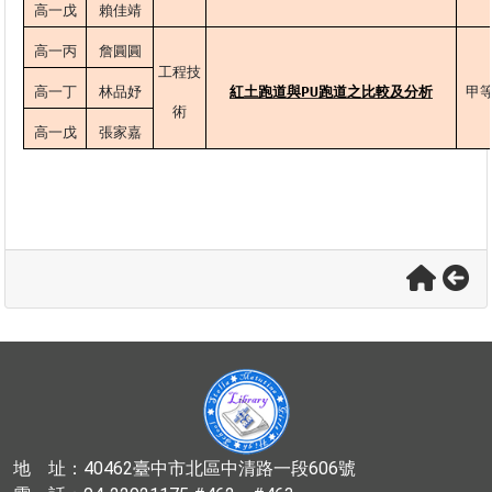
高一戊
賴佳靖
高一丙
詹圓圓
工程技
高一丁
林品妤
紅土跑道與PU跑道之比較及分析
甲
術
高一戊
張家嘉
地 址：40462臺中市北區中清路一段606號