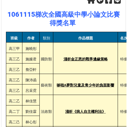
1061115梯次全國高級中學小論文比賽
得獎名單
班級
作者
類別
作品標題
名
高三甲
施曉彤
高三乙
施嫚君
國防類
淺析金正恩的戰爭邊緣策略
特
高三乙
詹亞軒
高三乙
陳沛函
藝術類
哆啦A夢對兒童及青少年的負面影響
特
高三乙
呂采霓
高二乙
林佳慧
高二丁
劉佳霖
法政類
淺析《病人自主權利法》
特
高二己
林心彤