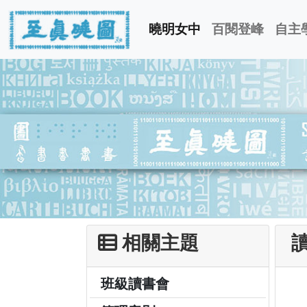
曉明女中
百閱登峰
自主
相關主題
讀
班級讀書會