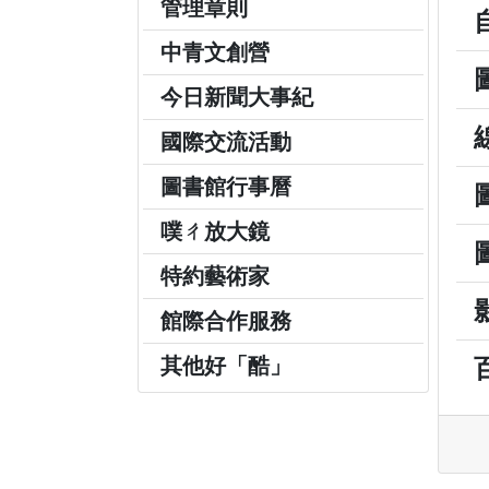
管理章則
中青文創營
今日新聞大事紀
國際交流活動
圖書館行事曆
噗ㄔ放大鏡
特約藝術家
館際合作服務
其他好「酷」