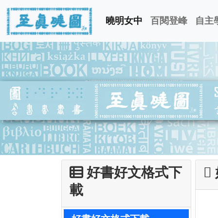
曉明女中
百閱登峰
自主
好書好文格式下
載