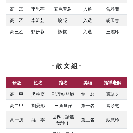
高一乙
李思葶
五色青鳥
入選
曾雅蘭
高二乙
李沂芸
蛻.退
入選
胡玉惠
高三乙
賴妍蓉
詠懷
入選
王麗珍
- 散 文 組 -
班級
姓名
篇名
獎項
指導老師
高二甲
吳婉寧
那誤點的城
第一名
馮珍芝
高二甲
劉晏彤
三角圓仔
第一名
馮珍芝
世界，請聽
高一戊
莊 寧
第三名
戴慧玲
我說！