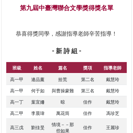
第九屆中臺灣聯合文學獎得獎名單
恭喜得獎同學，感謝指導老師辛苦指導！
- 新 詩 組 -
班級
姓名
篇名
獎項
指導老師
高一甲
連品薰
拾荒
第二名
戴慧玲
高一甲
何于如
與曹操蒙難
第三名
戴慧玲
高一丁
葉宜姍
晾
佳作
戴慧玲
高二甲
李晨瑋
萬花筒
佳作
馮珍芝
情境－－那
高三戊
劉佳旻
佳作
王麗珍
些如果