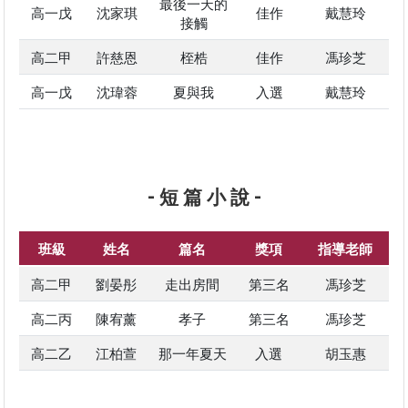
最後一天的
高一戊
沈家琪
佳作
戴慧玲
接觸
高二甲
許慈恩
桎梏
佳作
馮珍芝
高一戊
沈瑋蓉
夏與我
入選
戴慧玲
- 短 篇 小 說 -
班級
姓名
篇名
獎項
指導老師
高二甲
劉晏彤
走出房間
第三名
馮珍芝
高二丙
陳宥薰
孝子
第三名
馮珍芝
高二乙
江柏萱
那一年夏天
入選
胡玉惠