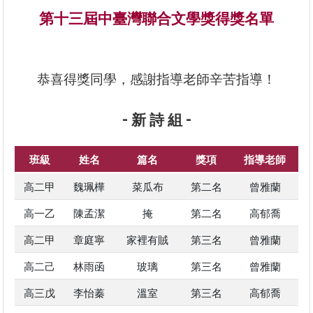
第十三屆中臺灣聯合文學獎得獎名單
恭喜得獎同學，感謝指導老師辛苦指導！
- 新 詩 組 -
班級
姓名
篇名
獎項
指導老師
高二甲
魏珮樺
菜瓜布
第二名
曾雅蘭
高一乙
陳孟潔
掩
第二名
高郁喬
高二甲
章庭寧
家裡有賊
第三名
曾雅蘭
高二己
林雨函
玻璃
第三名
曾雅蘭
高三戊
李怡蓁
溫室
第三名
高郁喬