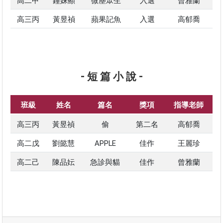
高二甲
鐘姝顯
微塵眾生
入選
曾雅蘭
高三丙
黃昱禎
蘋果記魚
入選
高郁喬
- 短 篇 小 說 -
班級
姓名
篇名
獎項
指導老師
高三丙
黃昱禎
偷
第二名
高郁喬
高二戊
劉懿慧
APPLE
佳作
王麗珍
高二己
陳品妘
急診與貓
佳作
曾雅蘭