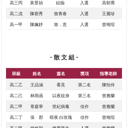
高三丙
黃昱禎
結痂
入選
高郁喬
高二戊
陳蓉秀
致青春
入選
王麗珍
高一甲
陳姵妤
致．意
入選
曾翊瑄
- 散 文 組 -
班級
姓名
篇名
獎項
指導老師
高二乙
王品涵
看見
第二名
陳怡伶
高二己
林雨函
以夜紋身
第三名
曾雅蘭
高二甲
章庭寧
世紀病毒
佳作
曾雅蘭
高二丁
張 郡
暗夜‧白玫瑰
佳作
曾翊瑄