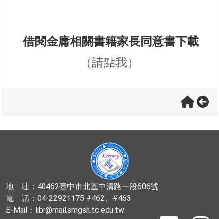
借閱金庸相關書籍家長同意書下載
（請點我）
地 址：40462臺中市北區中清路一段606號
電 話：04-22921175 #462、#463
E-Mail：libr@mail.smgsh.tc.edu.tw