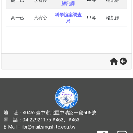
高一己
李宥伶
甲等
楊凱婷
解剖課
科學詭案調查
高一己
黃宥心
甲等
楊凱婷
局
地 址：40462臺中市北區中清路一段606號
電 話：04-22921175 #462、#463
E-Mail：libr@mail.smgsh.tc.edu.tw