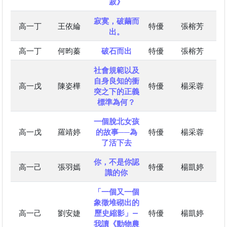
寂》
寂寞，破繭而
高一丁
王依綸
特優
張榕芳
出。
高一丁
何昀蓁
破石而出
特優
張榕芳
社會規範以及
自身良知的衝
高一戊
陳姿樺
特優
楊采蓉
突之下的正義
標準為何？
一個脫北女孩
高一戊
羅靖婷
的故事──為
特優
楊采蓉
了活下去
你，不是你認
高一己
張羽嫣
特優
楊凱婷
識的你
「一個又一個
象徵堆砌出的
高一己
劉安婕
歷史縮影」―
特優
楊凱婷
我讀《動物農