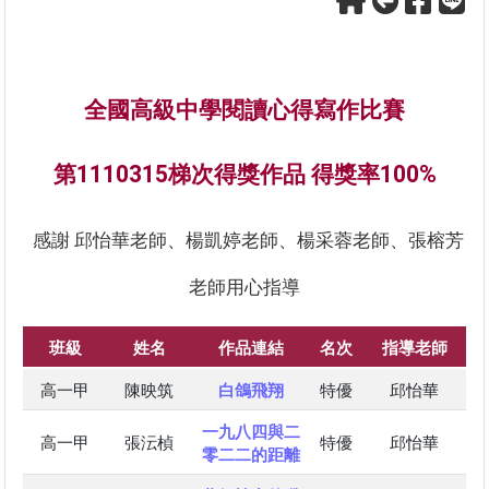
全國高級中學閱讀心得寫作比賽
第1110315梯次得獎作品 得獎率100%
感謝 邱怡華老師、楊凱婷老師、楊采蓉老師、張榕芳
老師用心指導
班級
姓名
作品連結
名次
指導老師
高一甲
陳映筑
白鴿飛翔
特優
邱怡華
一九八四與二
高一甲
張沄楨
特優
邱怡華
零二二的距離