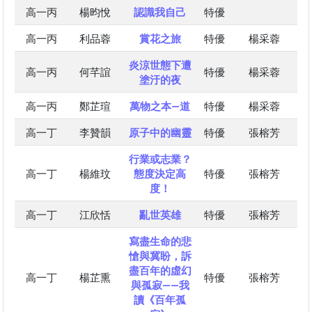
高一丙
楊昀悅
認識我自己
特優
高一丙
利品蓉
賞花之旅
特優
楊采蓉
炎涼世態下遭
高一丙
何芊誼
特優
楊采蓉
塗汙的夜
高一丙
鄭芷瑄
萬物之本—道
特優
楊采蓉
高一丁
李贊韻
原子中的幽靈
特優
張榕芳
行業或志業？
高一丁
楊維玟
態度決定高
特優
張榕芳
度！
高一丁
江欣恬
亂世英雄
特優
張榕芳
寫盡生命的悲
愴與冀盼，訴
盡百年的虛幻
高一丁
楊芷熏
特優
張榕芳
與孤寂——我
讀《百年孤