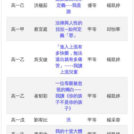
高一己
洪楹茹
定義──我是
優等
楊凱婷
誰
法律與人性的
高一甲
蔡宜庭
拉扯—如何定
甲等
邱怡華
義「罪」
「進入上流有
多快樂，無法
高一乙
吳安婕
退出就有多痛
甲等
楊凱婷
苦」-----我讀
上流兒童
一位母親被忽
視的獨白——
高一乙
崔郁彩
我讀《你的孩
甲等
楊凱婷
子不是你的孩
子》
高一戊
劉宥妘
汎
甲等
楊采蓉
我的十堂大體