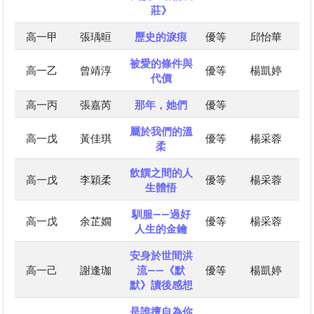
莊》
高一甲
張瑀晅
歷史的淚痕
優等
邱怡華
被愛的條件與
高一乙
曾靖淳
優等
楊凱婷
代價
高一丙
張嘉芮
那年，她們
優等
屬於我們的溫
高一戊
黃佳琪
優等
楊采蓉
柔
飲饌之間的人
高一戊
李穎柔
優等
楊采蓉
生體悟
馴服——過好
高一戊
余芷嫺
優等
楊采蓉
人生的金鑰
安身於世間洪
高一己
謝逢珈
流——《默
優等
楊凱婷
默》讀後感想
是誰擅自為你