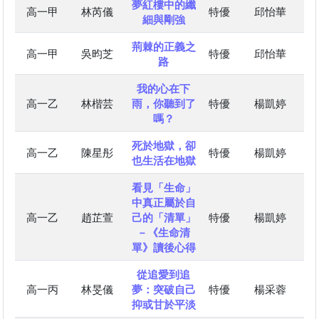
夢紅樓中的纖
高一甲
林芮儀
特優
邱怡華
細與剛強
荊棘的正義之
高一甲
吳昀芝
特優
邱怡華
路
我的心在下
高一乙
林楷芸
雨，你聽到了
特優
楊凱婷
嗎？
死於地獄，卻
高一乙
陳星彤
特優
楊凱婷
也生活在地獄
看見「生命」
中真正屬於自
高一乙
趙芷萱
己的「清單」
特優
楊凱婷
－《生命清
單》讀後心得
從追愛到追
高一丙
林旻儀
夢：突破自己
特優
楊采蓉
抑或甘於平淡