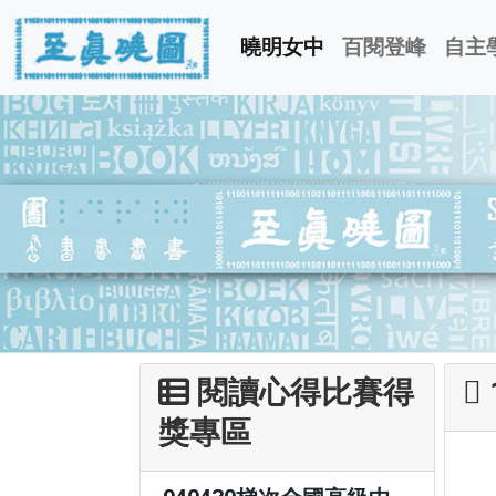
曉明女中
百閱登峰
自主
閱讀心得比賽得
獎專區