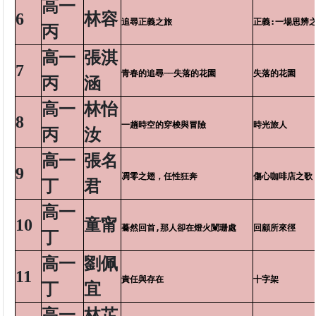
高一
6
林容
追尋正義之旅
正義:一場思辨
丙
高一
張淇
7
青春的追尋──失落的花園
失落的花園
丙
涵
高一
林怡
8
一趟時空的穿梭與冒險
時光旅人
丙
汝
高一
張名
9
凋零之翅，任性狂奔
傷心咖啡店之歌
丁
君
高一
10
童甯
驀然回首,那人卻在燈火闌珊處
回顧所來徑
丁
高一
劉佩
11
責任與存在
十字架
丁
宜
高一
林芷