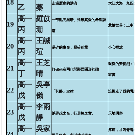
18
走過歷史的洪流
大江大海一九四
乙
蓁
高一
羅苡
一部點亮黑暗、延續真愛的希望詩
19
悲慘世界：上中
丙
珊
篇
高一
王誠
20
易碎的生命，易碎的愛
小心輕放
丙
瑄
高一
王芝
親愛的安德烈：
21
打破夾在兩代間那面隱形的牆
丁
晴
家書
高一
吳亭
22
「乳酪」定律
誰搬走了我的乳
戊
儀
高一
李雨
23
以夢想之名，行勇氣之實。
天地明察
戊
靜
高一
吳家
疼痛，才叫青春
24