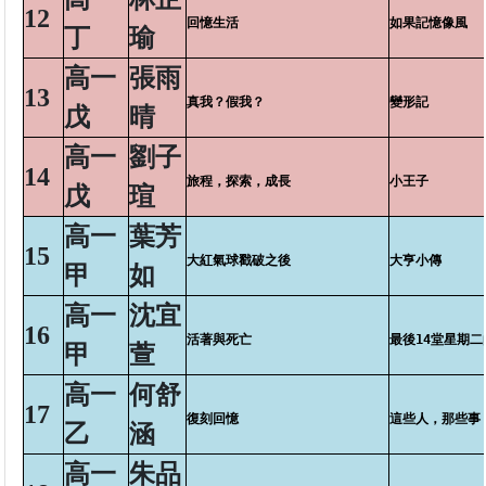
12
回憶生活
如果記憶像風
丁
瑜
高一
張雨
13
真我？假我？
變形記
戊
晴
高一
劉子
14
旅程，探索，成長
小王子
戊
瑄
高一
葉芳
15
大紅氣球戳破之後
大亨小傳
甲
如
高一
沈宜
16
活著與死亡
最後14堂星期二
甲
萱
高一
何舒
17
復刻回憶
這些人，那些事
乙
涵
高一
朱品