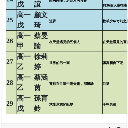
因為疼痛，所以才叫青春
戊
誼
的36個人生指南
高一
顧文
25
追夢
牧羊少年奇幻之
戊
琦
高一
蔡旻
26
在天堂遇見的五個人
在天堂遇見的五
甲
諭
高一
徐莉
27
世界的另一面
讓高牆倒下吧
乙
婷
高一
蔡涵
28
背影在目送中消失盡，那離騷
目送
乙
茵
高一
孫育
29
求生意志的蛻變
手斧男孩
戊
鈴