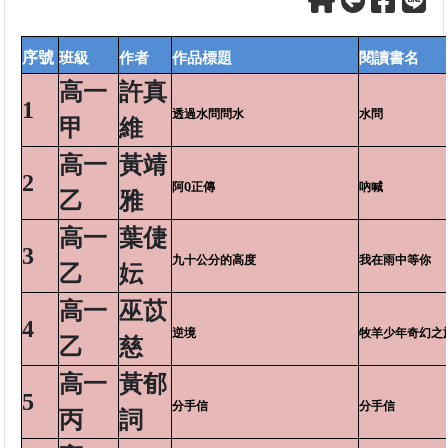
序號
班級
作者
作品標題
閱讀書名
高一
許真
1
透過水問問水
水問
甲
維
高一
黃靖
2
阿Q正傳
吶喊
乙
雅
高一
葉倢
3
九十公分的高度
我在雨中等你
乙
妘
高一
巫苡
4
逆境
牧羊少年奇幻之
乙
慈
高一
黃郁
5
分手信
分手信
丙
詞