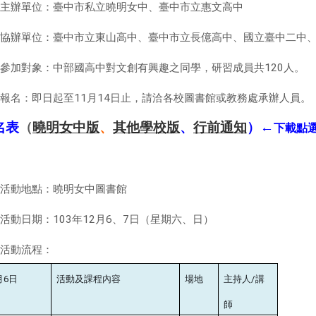
主辦單位：臺中市私立曉明女中、臺中市立惠文高中
協辦單位：臺中市立東山高中、臺中市立長億高中、國立臺中二中
參加對象：中部國高中對文創有興趣之同學，研習成員共
120
人。
報名：即日起至
11
月
14
日止，請洽各校圖書館或教務處承辦人員。
名表
（
曉明女中版
、
其他學校版
、
行前通知
）←
下載點
活動地點：曉明女中圖書館
活動日期：
103
年
12
月
6
、
7
日（星期六、日）
活動流程：
月6日
活動及課程內容
場地
主持人/講
師