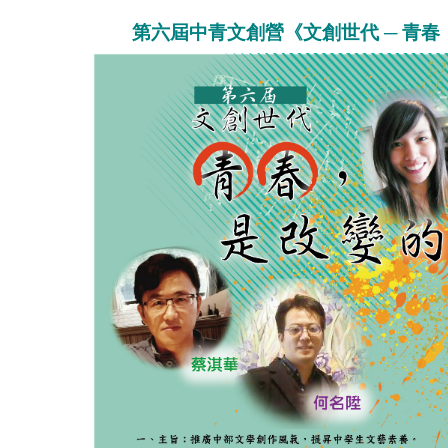
第六屆中青文創營《文創世代 ─ 青