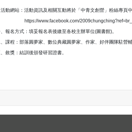
、活動網站：活動資訊及相關互動將於「中青文創營」粉絲專頁
https://www.facebook.com/2009chungching?ref=br_
一、報名方式：填妥報名表後繳至各校主辦單位(圖書館)。
二、課程：部落圓夢家、數位典藏圓夢家、作家、好伴團隊駐營
三、敘獎：結訓後頒發研習證書。