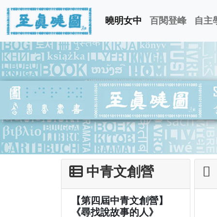
曉明女中
百閱登峰
自主
中青文創營
【第四屆中青文創營】
《尋找說故事的人》