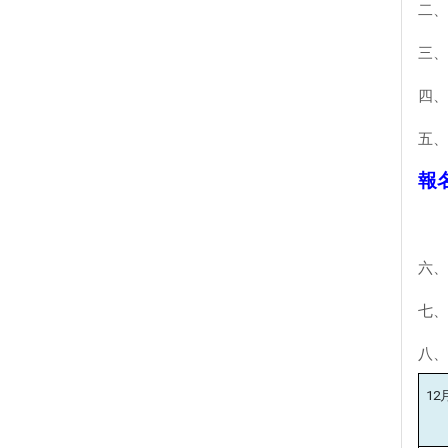
二、
三、
四、
五、
報
六、
七、
八、
12