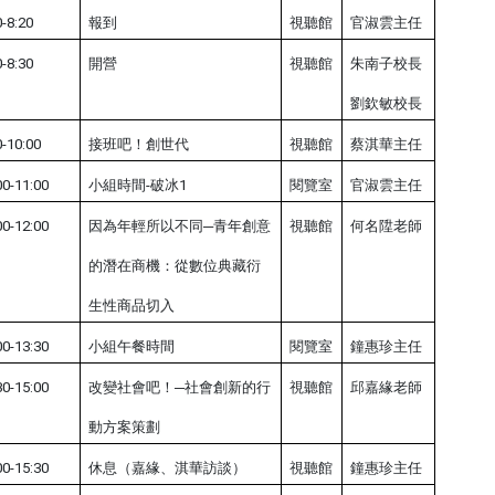
0-8:20
報到
視聽館
官淑雲主任
0-8:30
開營
視聽館
朱南子校長
劉欽敏校長
0-10:00
接班吧！創世代
視聽館
蔡淇華主任
00-11:00
小組時間-破冰1
閱覽室
官淑雲主任
00-12:00
因為年輕所以不同─青年創意
視聽館
何名陞老師
的潛在商機：從數位典藏衍
生性商品切入
00-13:30
小組午餐時間
閱覽室
鐘惠珍主任
30-15:00
改變社會吧！─社會創新的行
視聽館
邱嘉緣老師
動方案策劃
00-15:30
休息（嘉緣、淇華訪談）
視聽館
鐘惠珍主任