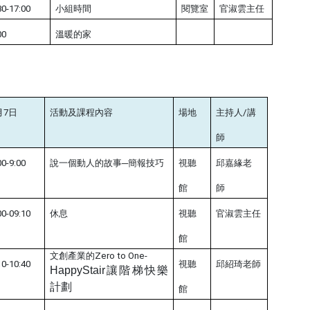
30-17:00
小組時間
閱覽室
官淑雲主任
00
溫暖的家
月7日
活動及課程內容
場地
主持人/講
師
00-9:00
說一個動人的故事─簡報技巧
視聽
邱嘉緣老
館
師
00-09:10
休息
視聽
官淑雲主任
館
文創產業的Zero to One-
10-10:40
視聽
邱紹琦
老師
HappyStair
讓階梯快樂
計劃
館