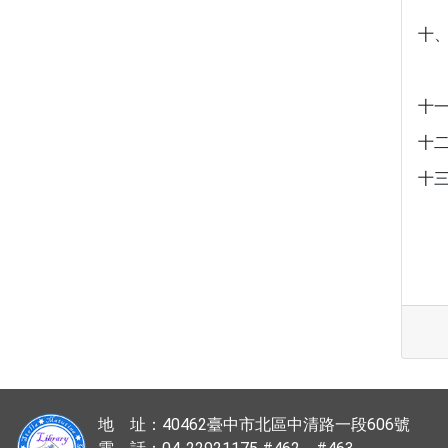
十
十
十
十
地 址：40462臺中市北區中清路一段606號