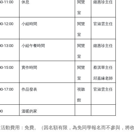
40-11:00
休息
閱覽
鐘惠珍主任
室
00-12:00
小組時間
閱覽
官淑雲主任
室
00-13:00
小組午餐時間
閱覽
鐘惠珍主任
室
00-15:00
實作時間
閱覽
蔡淇華主任
室
邱嘉緣老師
00-17:00
作品發表
視聽
官淑雲主任
館
00
溫暖的家
、活動費用：免費。（因名額有限，為免同學報名而不參與，將收保