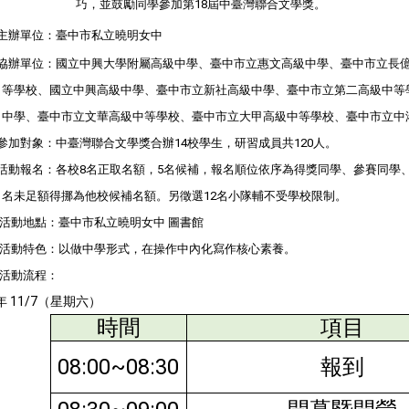
巧，並鼓勵同學參加第18屆中臺灣聯合文學獎。
主辦單位：臺中市私立曉明女中
協辦單位：國立中興大學附屬高級中學、臺中市立惠文高級中學、臺中市立長
等學校、國立中興高級中學、臺中市立新社高級中學、臺中市立第二高級中等
中學、臺中市立文華高級中等學校、臺中市立大甲高級中等學校、臺中市立中
參加對象：中臺灣聯合文學獎合辦14校學生，研習成員共120人。
活動報名：各校8名正取名額，5名候補，報名順位依序為得獎同學、參賽同學
名未足額得挪為他校候補名額。另徵選12名小隊輔不受學校限制。
 活動地點：臺中市私立曉明女中 圖書館
 活動特色：以做中學形式，在操作中內化寫作核心素養。
 活動流程：
年 11/7（星期六）
時間
項目
08:00~08:30
報到