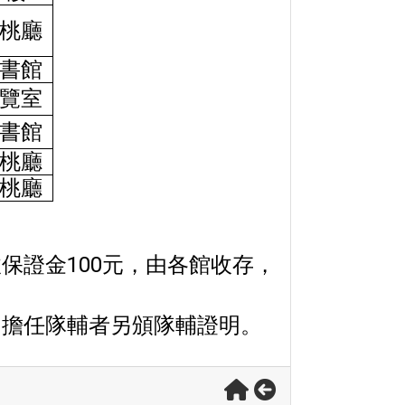
桃廳
書館
覽室
書館
桃廳
桃廳
保證金100元，由各館收存，
；擔任隊輔者另頒隊輔證明。