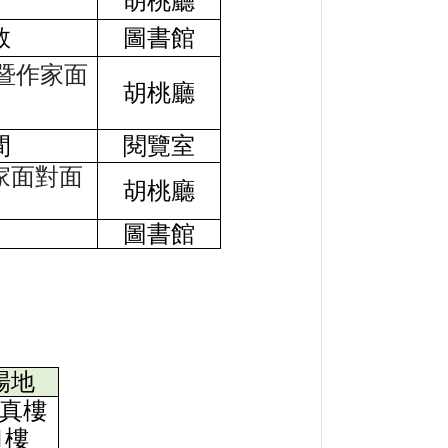
胡桃廳
敘
圖書館
暨作家面
胡桃廳
間
閱覽室
家面對面
胡桃廳
圖書館
場地
真樓
1樓