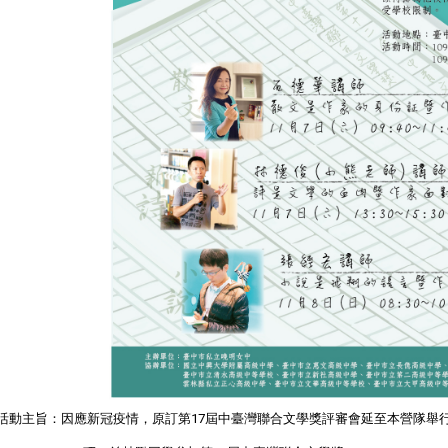
活動主旨：因應新冠疫情，原訂第17屆中臺灣聯合文學獎評審會延至本營隊舉