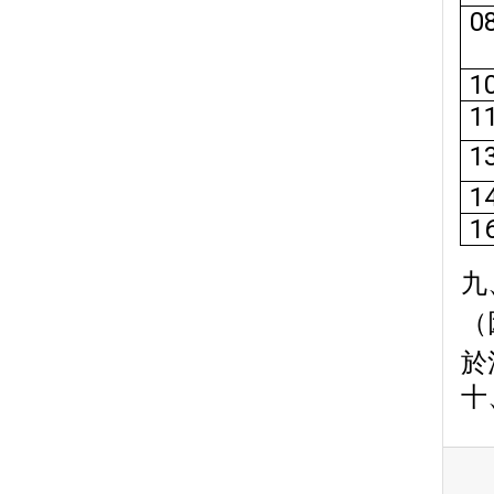
0
1
1
1
1
1
九
（
於
十