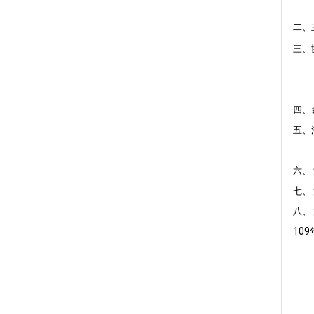
二、
三、
四、
五、
六、
七、
八、
109