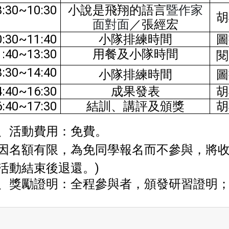
8:30~10:30
小說是飛翔的語言
暨作家
胡
面對面
／張經宏
0:30~11:40
小隊排練時間
圖
1:40~13:30
用餐及小隊時間
閱
3:30~14:40
小隊排練時間
圖
4:40~16:30
成果發表
胡
6:40~17:30
結訓、講評及頒獎
胡
、活動費用：免費。
因名額有限，為免同學報名而不參與，將收
活動結束後退還。)
、獎勵證明：全程參與者，頒發研習證明