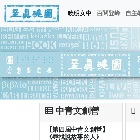
曉明女中
百閱登峰
自主
中青文創營
【第四屆中青文創營】
《尋找說故事的人》