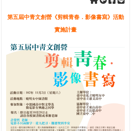
第五屆中青文創營《剪輯青春．影像書寫》活動
實施計畫