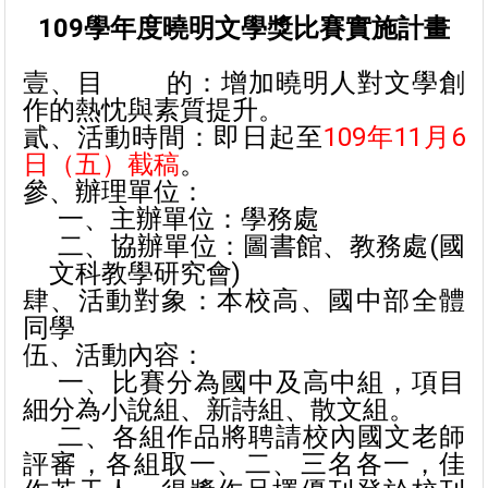
109
學年度曉明文學獎比賽實施計畫
壹、目
的：增加曉明人對文學創
作的熱忱與素質提升。
貳、活動時間：即日起至
109
年11月6
日（五）截稿
。
參、辦理單位：
一、主辦單位：學務處
二、協辦單位：圖書館、教務處(國
文科教學研究會)
肆、活動對象：本校高、國中部全體
同學
伍、活動內容：
一、比賽分為國中及高中組，項目
細分為小說組、新詩組、散文組。
二、各組作品將聘請校內國文老師
評審，各組取一、二、三名各一，佳