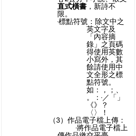
直式橫書
，新詩不
限。
‧標點符號：除文中之
英文字及
「內容摘
錄」之頁碼
得使用英數
小寫外，其
餘請使用中
文全形之標
點符號。
如：，；、
。：‧／「」
《》？
〈〉！
（3）作品電子檔上傳：
‧將作品電子檔上
傳作品繳交平臺