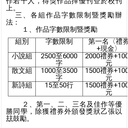
作若干人，得獎作品擇優刊登於校刊
上。
三、各組作品字數限制暨獎勵辦
法：
１、作品字數限制暨獎勵
組別
字數限制
第一名〈禮
+現金〉
小說組
2500
至6000
2000
禮券+100
字
元
散文組
1000
至3500
1500
禮券+100
字
元
新詩組
15
至50行
1500
禮券+100
元
２、第一、二、三名及佳作等優
勝同學，除獲禮券外頒發獎狀乙張以
玆鼓勵。