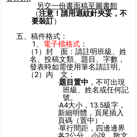
另交一份書面稿至圖書館
（
注意！請用迴紋針夾妥，不
要裝訂
）
五、稿件格式：
1
、
電子檔格式
：
（1）封
面：請註明班級、姓
名、投稿文類、題目、字數，
發表時如需使用筆名請註明。
（2）內
文：
‧
題目置中
，不可出現
班級、姓名或任何記
號。
‧A4大小，13.5級字，
新細明體，頁尾插入
頁碼（置中）。
‧單行間距，四邊邊界
各2公分，小說、散文