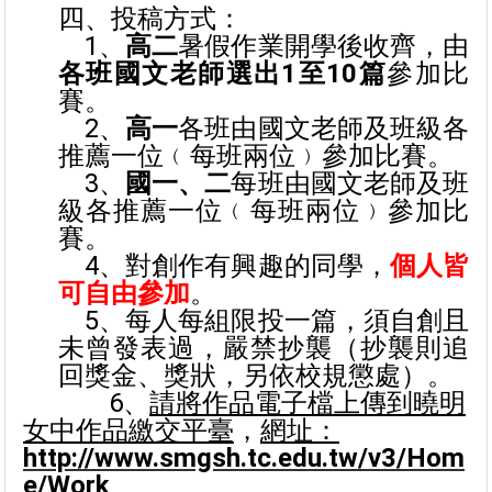
四、投稿方式：
1
、
高二
暑假作業開學後收齊，由
各班國文老師選出1至10篇
參加比
賽。
2
、
高一
各班由國文老師及班級各
推薦一位﹙每班兩位﹚參加比賽。
3
、
國一、二
每班由國文老師及班
級各推薦一位﹙每班兩位﹚參加比
賽。
4
、對創作有興趣的同學，
個人皆
可自由參加
。
5
、每人每組限投一篇，須自創且
未曾發表過，嚴禁抄襲（抄襲則追
回獎金、獎狀，另依校規懲處）。
6
、
請將作品電子檔上傳到曉明
女中作品繳交平臺
，
網址：
http://www.smgsh.tc.edu.tw/v3/Hom
e/Work