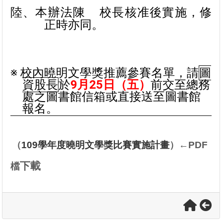
陸、本辦法陳
校長核准後實施，修
正時亦同。
※
校內曉明文學獎推薦參賽名單，請
圖
資股長
於
9
月25日（五）
前交至總務
處之圖書館信箱或直接送至圖書館
報名。
（
109
學年度曉明文學獎比賽實施計畫
）
←PDF
下載
檔