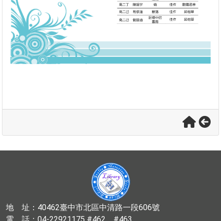
地 址：40462臺中市北區中清路一段606號
電 話：04-22921175 #462、#463